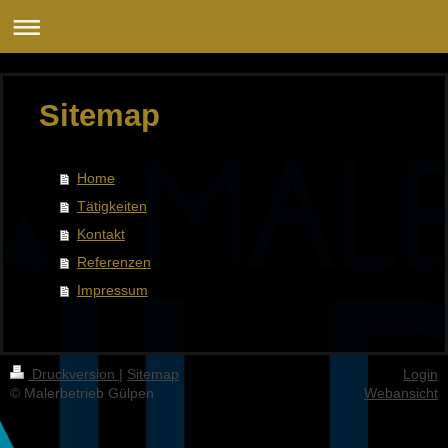
Sitemap
Home
Tätigkeiten
Kontakt
Referenzen
Impressum
Druckversion
|
Sitemap
Login
© Malerbetrieb Gülpen
Webansicht